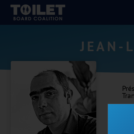
JEAN-
Pré
Tra
Prési
Unile