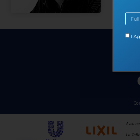
I Ag
Co
Avec no
La Toil