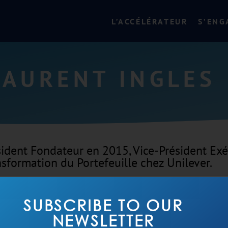
L’ACCÉLÉRATEUR
S’ENG
LAURENT INGLES
sident Fondateur en 2015, Vice-Président Exé
nsformation du Portefeuille chez Unilever.
dent Fondateur en 2015, Vice-Président Exécutif de la Transformati
ver
SUBSCRIBE TO OUR
NEWSLETTER