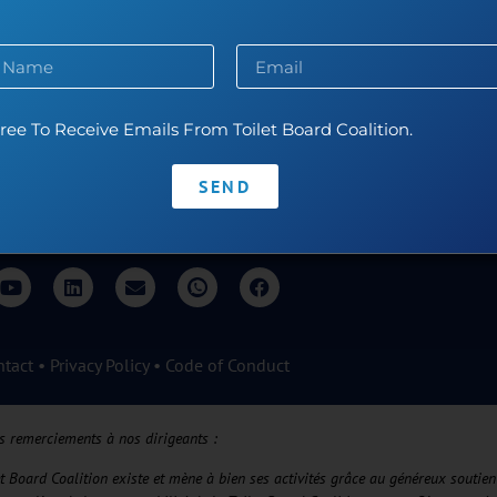
ree To Receive Emails From Toilet Board Coalition.
SEND
ntact
•
Privacy Policy
•
Code of Conduct
s remerciements à nos dirigeants :
et Board Coalition existe et mène à bien ses activités grâce au généreux soutien