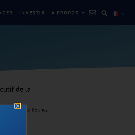
AGER
INVESTIR
A PROPOS
cutif de la
on du Portefeuille chez