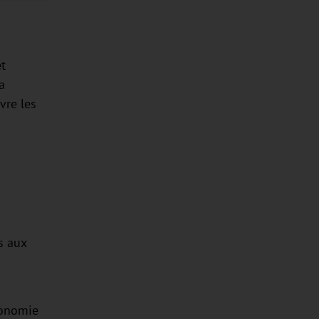
et
a
vre les
s aux
conomie