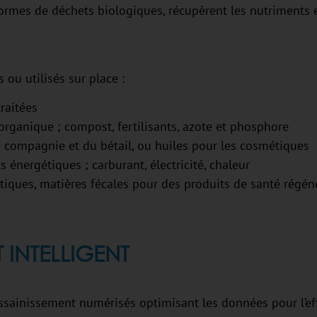
s formes de déchets biologiques, récupèrent les nutriments e
 ou utilisés sur place :
traitées
 organique ; compost, fertilisants, azote et phosphore
 compagnie et du bétail, ou huiles pour les cosmétiques
s énergétiques ; carburant, électricité, chaleur
stiques, matières fécales pour des produits de santé régén
 INTELLIGENT
assainissement numérisés optimisant les données pour l’eff