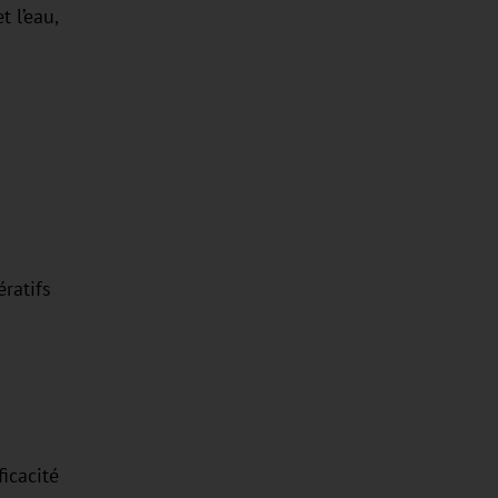
t l’eau,
ératifs
icacité