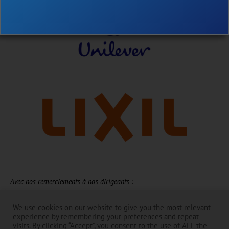
Avec nos remerciements à nos dirigeants :
La Toilet Board Coalition existe et mène à bien ses activités grâce au
We use cookies on our website to give you the most relevant
généreux soutien de ses membres. ​
experience by remembering your preferences and repeat
Le contenu relève de la responsabilité de la Toilet Board Coalition et ne
visits. By clicking “Accept”, you consent to the use of ALL the