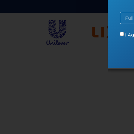
Co
I Ag