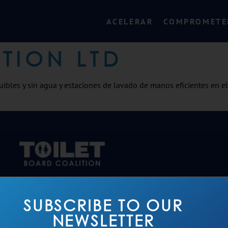
ACELERAR
COMPROMETE
ATION LTD
quibles y sin agua y estaciones de lavado de manos eficientes en 
SUBSCRIBE TO OUR
NEWSLETTER