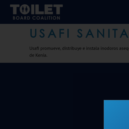
USAFI SANIT
Usafi promueve, distribuye e instala inodoros ase
de Kenia.