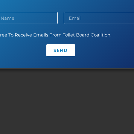
ntact
•
Privacy Policy
•
Code of Conduct
Con agradecimiento a nuestros líderes:
Toilet Board Coalition y su trabajo son posibles gracias al generoso ap
ree To Receive Emails From Toilet Board Coalition.
Los contenidos son responsabilidad de Toilet Board Coalition y no reflej
socios.
SEND