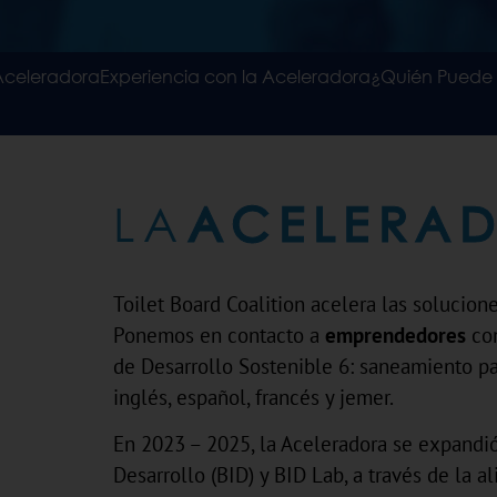
Aceleradora
Experiencia con la Aceleradora
¿Quién Puede 
LA
ACELERA
Toilet Board Coalition acelera las solucione
Ponemos en contacto a
emprendedores
co
de Desarrollo Sostenible 6: saneamiento p
inglés, español, francés y jemer.
En 2023 – 2025, la Aceleradora se expandió 
Desarrollo (BID) y BID Lab, a través de la