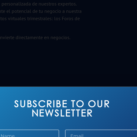
n personalizada de nuestros expertos.
te el potencial de tu negocio a nuestra
tos virtuales trimestrales: los Foros de
invierte directamente en negocios.
tiva
SUBSCRIBE TO OUR
s empresariales
NEWSLETTER