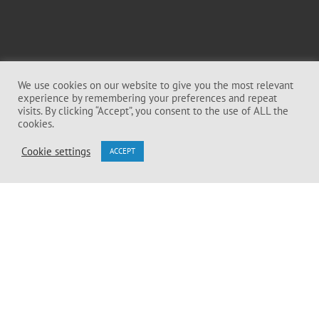
We use cookies on our website to give you the most relevant
experience by remembering your preferences and repeat
visits. By clicking “Accept”, you consent to the use of ALL the
cookies.
SUBSCRIBE TO
Cookie settings
OUR NEWSLETTER
ACCEPT
I Agree To Receive Emails From Toilet
Board Coalition.