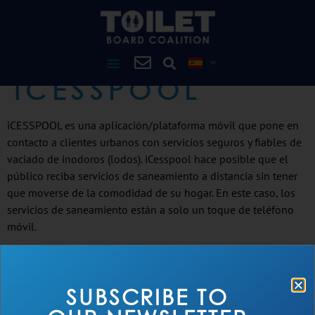
ICESSPOOL
iCESSPOOL es una aplicación/plataforma móvil que pone en
contacto a clientes urbanos con servicios seguros y fiables de
vaciado de inodoros (lodos). iCesspool hace posible que el
público reciba servicios de saneamiento a distancia sin tener
que moverse de la comodidad de su hogar. En este caso, los
servicios de saneamiento están a solo un toque de teléfono
móvil.
SUBSCRIBE TO