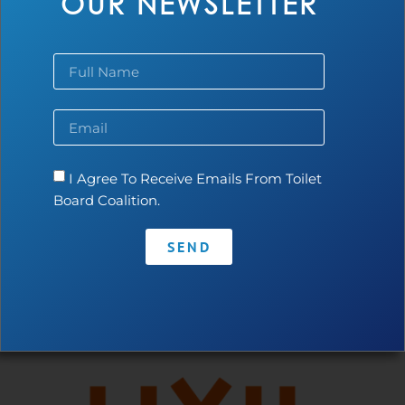
OUR NEWSLETTER
Contact
•
Privacy Policy
•
Code of Conduct
I Agree To Receive Emails From Toilet
Board Coalition.
SEND