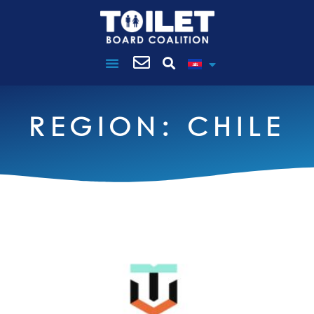
ពន្លឿនអាជីវកម្ម
ចូលរួមជាមួយយើង
REGION: CHILE