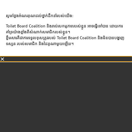
សូមថ្លែងអំណរគុណដល់ថ្នាក់ដឹកនាំរបស់យើង:
Toilet Board Coalition និងរាល់សកម្មភាពរបស់ខ្លួន អាចធ្វើទៅបាន ដោយការ
គាំទ្រយ៉ាងខ្លាំងពីសំណាក់សមាជិករបស់ខ្លួន។
ខ្លឹមសារគឺជាការទទួលខុសត្រូវរបស់ Toilet Board Coalition និងមិនបានបង្ហាញ
ទស្សនៈរបស់សមាជិក និងដៃគូណាមួយឡើយ។​