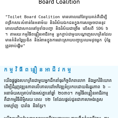
Board Coalition
"Toilet Board Coalition មានគោលដៅតែមួយគត់គឺដើម្បី
ពង្រីកសារៈសំខាន់នៃអនាម័យ និងវិស័យឯកជនក្នុងការសម្រេចបាននូវ
គោលដៅជាសកលនៅទូទាំងបញ្ហា និងវិស័យជាច្រើន លើសពី SDG ៦ 
។ តាមរយៈកម្មវិធីពន្លឿនអាជីវកម្ម អ្នកភ្ជាប់ជាមួយបណ្តាញសហគ្រិនដែល
មានគំនិតច្នៃប្រឌិត និងរំខានក្នុងការដោះស្រាយបញ្ហាប្រឈមដូចអ្នក ប៉ុន្តែ
ត្រូវចាប់ផ្តើម"
កម្មវិធីពន្លឿនអាជីវកម្ម
យើងផ្គូផ្គងសហគ្រិនជាមួយអ្នកដឹកនាំធុរកិច្ចពិភពលោក និងអ្នកវិនិយោគ
ដើម្បីជំរុញវឌ្ឍនភាពលើគោលដៅអភិវឌ្ឍន៍ប្រកបដោយនិរន្តរភាព ៦ – 
អនាម័យសម្រាប់ទាំងអស់គ្នានៅឆ្នាំ ២០៣០។ កម្មវិធីពន្លឿនអាជីវកម្ម 
គឺជាកម្មវិធីនិម្មិតរយៈពេល ១២ ខែដែលផ្តល់ជូនជាភាសាអង់គ្លេស 
អេស្ប៉ាញ បារាំង និងខ្មែរ។
