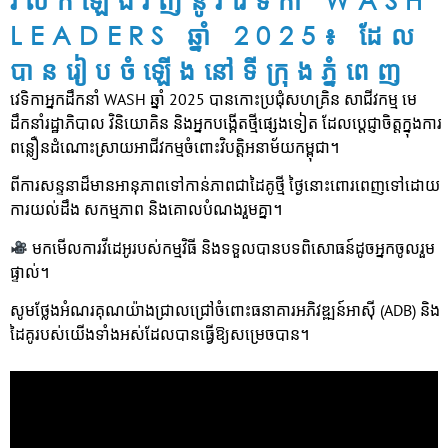
LEADERS ឆ្នាំ 2025៖ ដែល
បានរៀបចំឡើងនៅទីក្រុងភ្នំពេញ
វេទិកាអ្នកដឹកនាំ WASH ឆ្នាំ 2025 បានកោះប្រជុំសហគ្រិន សាជីវកម្ម មេ
ដឹកនាំរដ្ឋាភិបាល វិនិយោគិន និងអ្នកបង្កើតថ្មីផ្សេងទៀត ដែលប្តេជ្ញាចិត្តក្នុងការ
ពន្លឿនដំណោះស្រាយអាជីវកម្មចំពោះវិបត្តិអនាម័យកម្ពុជា។
ពីការសន្ទនាដ៏មានអានុភាពទៅកាន់ភាពជាដៃគូថ្មី ថ្ងៃនោះពោរពេញទៅដោយ
ការយល់ដឹង សកម្មភាព និងគោលបំណងរួមគ្នា។
មកមើលការវីដេអូរបស់កម្មវិធី និងទទួលបានបទពិសោធន៍ដូចអ្នកចូលរួម
ផ្ទាល់។
សូមថ្លែងអំណរគុណយ៉ាងជ្រាលជ្រៅចំពោះធនាគារអភិវឌ្ឍន៍អាស៊ី (ADB) និង
ដៃគូរបស់យើងទាំងអស់ដែលបានធ្វើឱ្យសម្រេចបាន។