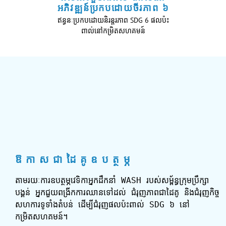
អភិវឌ្ឍន៍ប្រកបដោយចីរភាព ៦
ឥន្ធនៈប្រកបដោយនិរន្តរភាព SDG 6 ផលប៉ះ
ពាល់នៅកម្រិតសហគមន៍
ឱកាសជាដៃគូ​ឧបត្ថម្ភ
តាមរយៈការឧបត្ថម្ភវេទិកាអ្នកដឹកនាំ WASH របស់សម្ព័ន្ធក្រុមប្រឹក្សា
បង្គន់ អ្នកជួយពង្រីកការឈានទៅដល់ ជំរុញភាពជាដៃគូ និងជំរុញកិច្ច
សហការទូទាំងតំបន់ ដើម្បីជំរុញផលប៉ះពាល់ SDG ៦ នៅ
កម្រិតសហគមន៍។
