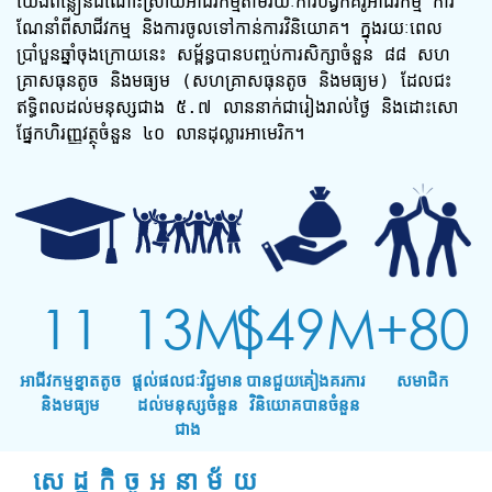
យើងពន្លឿនដំណោះស្រាយអាជីវកម្មតាមរយៈការបង្វឹកគំរូអាជីវកម្ម ការ
ណែនាំពីសាជីវកម្ម និងការចូលទៅកាន់ការវិនិយោគ។ ក្នុងរយៈពេល
ប្រាំបួនឆ្នាំចុងក្រោយនេះ សម្ព័ន្ធបានបញ្ចប់ការសិក្សាចំនួន ៨៨ សហ
គ្រាសធុនតូច និងមធ្យម (សហគ្រាសធុនតូច និងមធ្យម) ដែលជះ
ឥទ្ធិពលដល់មនុស្សជាង ៥.៧ លាននាក់ជារៀងរាល់ថ្ងៃ និងដោះសោ
ផ្នែកហិរញ្ញវត្ថុចំនួន ៤០ លានដុល្លារអាមេរិក។
11
13M
$49M
+80
អាជីវកម្មខ្នាតតូច
ផ្ដល់ផលជៈវិជ្ជមាន
បានជួយគៀងគរការ
សមាជិក
និងមធ្យម
ដល់មនុស្សចំនួន
វិនិយោគបានចំនួន
ជាង
សេដ្ឋកិច្ចអនាម័យ