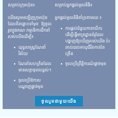
សម្រាប់ក្រុមហ៊ុន៖

សម្រាប់អ្នកផ្តល់មូលនិធិ៖

យើងសូមអញ្ជើញក្រុមហ៊ុន
ដែលគិតឆ្ពោះទៅមុខ ឱ្យចូល
ការផ្តល់ជំនួយកាតាលីករ
រួមក្នុងគណៈកម្មាធិការដឹកនាំ
ដើម្បីធ្វើមាត្រដ្ឋានគំរូដែល
បង្ហាញឱ្យឃើញរបស់យើង ប៉ះ
យុទ្ធសាស្ត្រណែនាំ
ពាល់ដល់អាយុជីវិតកាន់តែ
វិស័យ
ច្រើន
ណែនាំសហគ្រិនដែល
ចូលប្រើព្រឹត្តិការណ៍ផ្តាច់មុខ
មានសក្តានុពលខ្ពស់។
ចូលប្រើឱកាស
បណ្តាញផ្តាច់មុខ
ចូលរួមជាមួយយើង