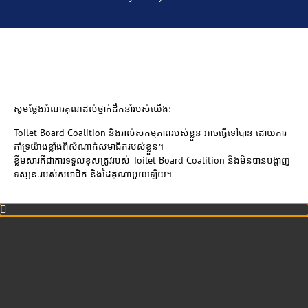
សូមថ្លែងអំណរគុណដល់ថ្នាក់ដឹកនាំរបស់យើង:
Toilet Board Coalition និងរាល់សកម្មភាពរបស់ខ្លួន អាចធ្វើទៅបាន ដោយការ
គាំទ្រយ៉ាងខ្លាំងពីសំណាក់សមាជិករបស់ខ្លួន។
ខ្លឹមសារគឺជាការទទួលខុសត្រូវរបស់ Toilet Board Coalition និងមិនបានបង្ហាញ
ទស្សនៈរបស់សមាជិក និងដៃគូណាមួយឡើយ។​