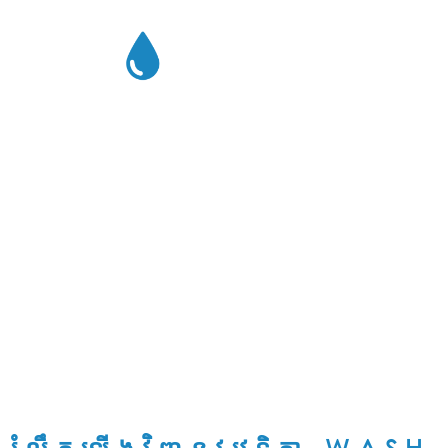
យើង
ពន្លឿន
ដំណោះស្រាយអាជីវកម្មចំពោះវិបត្តិ
អនាម័យ
រំលឹកឡើងវិញនូវវេទិកា WASH