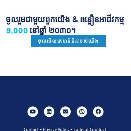
ចូលរួមជាមួយពួកយើង & ពន្លឿនអាជីវកម្ម
១,០០០
នៅឆ្នាំ ២០៣០។
ចូលមើលគេហទំព័ររបស់យើង
Contact
•
Privacy Policy
•
Code of Conduct