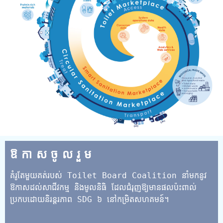
ឱកាសចូលរួម
គំរូតែមួយគត់របស់ Toilet Board Coalition នាំមកនូវ
ឱកាសដល់សាជីវកម្ម និងមូលនិធិ ដែលជំរុញឱ្យមានផលប៉ះពាល់
ប្រកបដោយនិរន្តរភាព SDG ៦ នៅកម្រិតសហគមន៍។