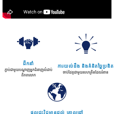
ដឹកនាំ
ការយល់ដឹង និងគំនិតច្នៃប្រឌិត
ភ្ជាប់ជាមួយបណ្តាញអ្នកជំនាញលំដាប់
ចាប់ដៃគូជាមួយសហគ្រិនដែលរំខាន
ពិភពលោក
ផលជះវិជ្ចមានដល់ គោលដៅ