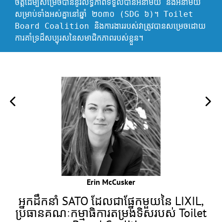
ចិត្តដើម្បីសម្រេចបាននូវលទ្ធភាពទទួលបានអនាម័យ និងអនាម័យ
សម្រាប់ទាំងអស់គ្នានៅឆ្នាំ ២០៣០ (SDG ៦)។ Toilet 
Board Coalition និងការងាររបស់វាត្រូវបានសម្រេចដោយ
ការគាំទ្រដ៏សប្បុរសនៃសមាជិកភាពរបស់ខ្លួន។
Erin McCusker
អ្នកដឹកនាំ SATO ដែលជាផ្នែកមួយនៃ LIXIL,
ប្រធានគណៈកម្មាធិការតម្រង់ទិសរបស់ Toilet