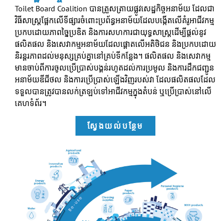
Toilet Board Coalition​
បានត្រួសត្រាយផ្លូវសេដ្ឋកិច្ចអនាម័យ ដែលជា
វិធីសាស្រ្តផ្អែកលើទីផ្សារចំពោះប្រព័ន្ធអនាម័យដែលបង្កើតលើគំរូអាជីវកម្ម
ប្រកបដោយភាពច្នៃប្រឌិត និងការសហការជាយុទ្ធសាស្រ្តដើម្បីផ្តល់នូវ
ផលិតផល និងសេវាកម្មអនាម័យដែលផ្តោតលើអតិថិជន និងប្រកបដោយ
និរន្តរភាពដល់មនុស្សគ្រប់គ្នានៅគ្រប់ទីកន្លែង។ ផលិតផល និងសេវាកម្ម
មានចាប់ពីការចូលប្រើប្រាស់បង្គន់រហូតដល់ការប្រមូល និងការដឹកជញ្ជូន
អនាម័យឌីជីថល និងការប្រើប្រាស់ឡើងវិញរបស់វា ដែលផលិតផលដែល
ទទួលបានត្រូវបានលក់ត្រឡប់ទៅអាជីវកម្មក្នុងតំបន់ ឬប្រើប្រាស់នៅលើ
គេហទំព័រ។
ស្វែងយល់បន្ថែម