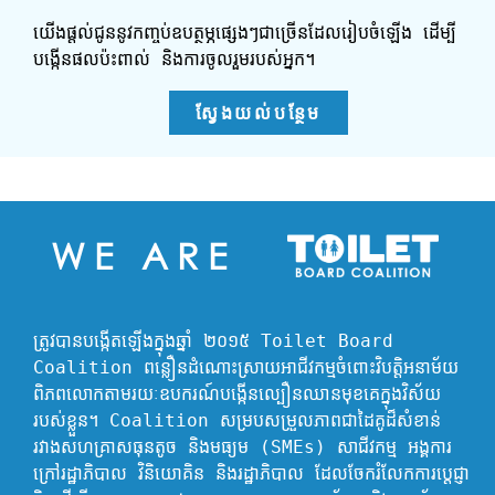
យើងផ្តល់ជូននូវកញ្ចប់ឧបត្ថម្ភផ្សេងៗជាច្រើនដែលរៀបចំឡើង ដើម្បី
បង្កើនផលប៉ះពាល់ និងការចូលរួមរបស់អ្នក។
ស្វែងយល់បន្ថែម
WE ARE
ត្រូវបានបង្កើតឡើងក្នុងឆ្នាំ ២០១៥ Toilet Board 
Coalition ពន្លឿនដំណោះស្រាយអាជីវកម្មចំពោះវិបត្តិអនាម័យ
ពិភពលោកតាមរយៈឧបករណ៍បង្កើនល្បឿនឈានមុខគេក្នុងវិស័យ
របស់ខ្លួន។ Coalition សម្របសម្រួលភាពជាដៃគូដ៏សំខាន់
រវាងសហគ្រាសធុនតូច និងមធ្យម (SMEs) សាជីវកម្ម អង្គការ
ក្រៅរដ្ឋាភិបាល វិនិយោគិន និងរដ្ឋាភិបាល ដែលចែករំលែកការប្តេជ្ញា