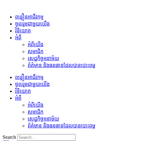
Skip
to
content
ពន្លឿនអាជីវកម្ម
ចូលរួមជាមួយយើង
វិនិយោគ
អំពី
អំពីយើង
សមាជិក
សេដ្ឋកិច្ចអនាម័យ
ព័ត៌មាន និងធនធានដែលបានបោះពុម្ព
ពន្លឿនអាជីវកម្ម
ចូលរួមជាមួយយើង
វិនិយោគ
អំពី
អំពីយើង
សមាជិក
សេដ្ឋកិច្ចអនាម័យ
ព័ត៌មាន និងធនធានដែលបានបោះពុម្ព
Search