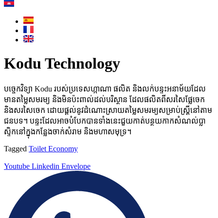
Kodu Technology
បច្ចេកវិទ្យា Kodu របស់ប្រទេសហ្កាណា ផលិត និងលក់បន្ទះអនាម័យដែល
មានតម្លៃសមរម្យ និងមិនប៉ះពាល់ដល់បរិស្ថាន ដែលផលិតពីសរសៃផ្លែចេក
និងសរសៃចេក ដោយផ្តល់នូវដំណោះស្រាយតម្លៃសមរម្យសម្រាប់ស្ត្រីនៅតាម
ជនបទ។ បន្ទះដែលអាចបំបែកបានទាំងនេះជួយកាត់បន្ថយកាកសំណល់ប្លា
ស្ទិកនៅក្នុងកន្លែងចាក់សំរាម និងមហាសមុទ្រ។
Tagged
Toilet Economy
Youtube
Linkedin
Envelope