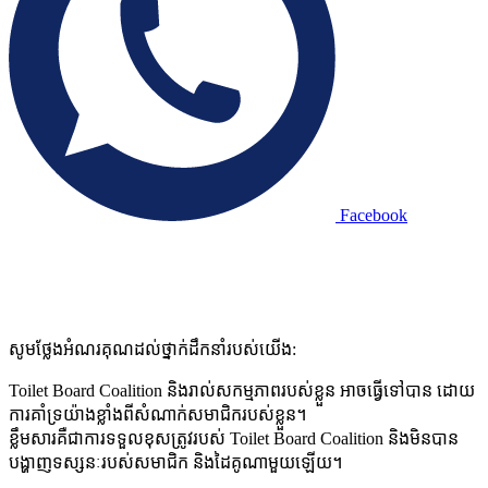
Facebook
Contact
•
Privacy Policy
•
Code of Conduct
សូមថ្លែងអំណរគុណដល់ថ្នាក់ដឹកនាំរបស់យើង:
Toilet Board Coalition និងរាល់សកម្មភាពរបស់ខ្លួន អាចធ្វើទៅបាន ដោយ
ការគាំទ្រយ៉ាងខ្លាំងពីសំណាក់សមាជិករបស់ខ្លួន។
ខ្លឹមសារគឺជាការទទួលខុសត្រូវរបស់ Toilet Board Coalition និងមិនបាន
បង្ហាញទស្សនៈរបស់សមាជិក និងដៃគូណាមួយឡើយ។​